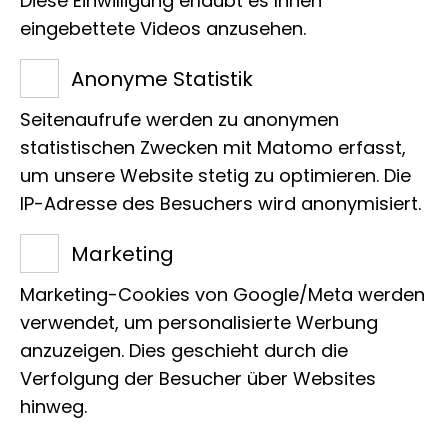
Diese Einwilligung erlaubt es Ihnen
Im Zweiten Weltkrieg wurde das
eingebettete Videos anzusehen.
Bauwerk zerstört, das Museum wurde
Anonyme Statistik
nie wieder aufgebaut.
Seitenaufrufe werden zu anonymen
statistischen Zwecken mit Matomo erfasst,
um unsere Website stetig zu optimieren. Die
IP-Adresse des Besuchers wird anonymisiert.
Marketing
Marketing-Cookies von Google/Meta werden
verwendet, um personalisierte Werbung
anzuzeigen. Dies geschieht durch die
Verfolgung der Besucher über Websites
© LIB, ZMH Archiv
hinweg.