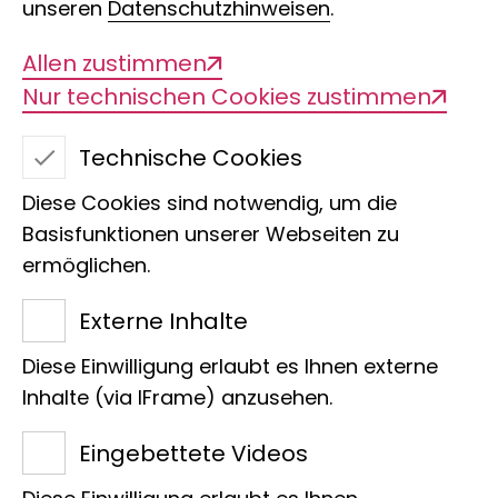
unseren
Datenschutzhinweisen
.
Das Naturhistorische Museum im
Allen zustimmen
Zentrum Hamburgs war einst das
Nur technischen Cookies zustimmen
zweitgrößte Naturkundemuseum
Technische Cookies
Deutschlands – und das
Meistbesuchte. Es war ein
Diese Cookies sind notwendig, um die
eindrucksvoller wilhelminischer Bau mit
Basisfunktionen unserer Webseiten zu
ermöglichen.
großzügigem Innenhof, mehreren
Stockwerken, umlaufenden Galerien
Externe Inhalte
und freitragenden Brücken.
Diese Einwilligung erlaubt es Ihnen externe
Sammelleidenschaft war der
Inhalte (via IFrame) anzusehen.
Grundstock dieser Ausstellung, die von
Kapitänen unter Hamburger Flagge aus
Eingebettete Videos
aller Welt zusammengetragen wurde.