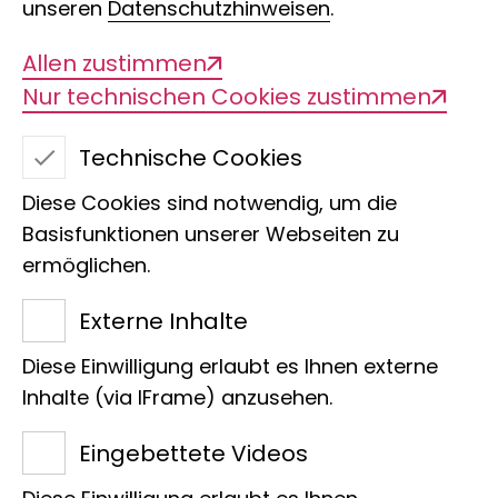
unseren
Datenschutzhinweisen
.
Ein neues
Allen zustimmen
Naturkundemuseum
Nur technischen Cookies zustimmen
für Hamburg
Technische Cookies
Diese Cookies sind notwendig, um die
Mit dem neuen Naturkundemuseum
Basisfunktionen unserer Webseiten zu
Evolutioneum
schließen die Stadt
ermöglichen.
Hamburg und die Leibniz-Gemeinschaft
Externe Inhalte
eine Lücke in der Museumslandschaft
der Hansestadt. Das neue Museum soll
Diese Einwilligung erlaubt es Ihnen externe
Inhalte (via IFrame) anzusehen.
mit einer zentralen, attraktiven Lage an
die Geschichte und Strahlkraft des
Eingebettete Videos
bedeutenden, im Zweiten Weltkrieg