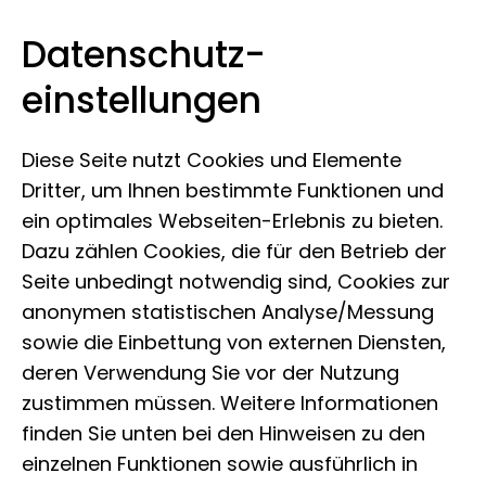
Datenschutz­
Evolutioneum
Zum Inhalt springen
einstellungen
Diese Seite nutzt Cookies und Elemente
Dritter, um Ihnen bestimmte Funktionen und
„Ideen können nur nützen,
ein optimales Webseiten-Erlebnis zu bieten.
wenn sie
Dazu zählen Cookies, die für den Betrieb der
Seite unbedingt notwendig sind, Cookies zur
in vielen Köpfen lebendig
anonymen statistischen Analyse/Messung
werden.“
sowie die Einbettung von externen Diensten,
Alexander von Humboldt (1769-1859)
deren Verwendung Sie vor der Nutzung
zustimmen müssen. Weitere Informationen
finden Sie unten bei den Hinweisen zu den
Evolutioneum
einzelnen Funktionen sowie ausführlich in