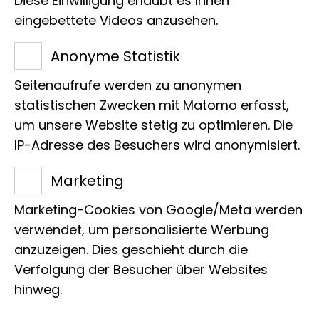
Diese Einwilligung erlaubt es Ihnen
zerstörten
eingebettete Videos anzusehen.
Naturhistorischen Museum
anknüpfen. Als Zentrum der
Anonyme Statistik
Biodiversitäts- und Evolutionsforschung
Seitenaufrufe werden zu anonymen
sowie Forum für innovative Bildungs-
statistischen Zwecken mit Matomo erfasst,
und Veranstaltungsprogramme soll es
um unsere Website stetig zu optimieren. Die
mit seinen wertvollen Sammlungen ein
IP-Adresse des Besuchers wird anonymisiert.
Leuchtturm des Hamburger
Marketing
Wissenschaftsstandorts werden.
Marketing-Cookies von Google/Meta werden
verwendet, um personalisierte Werbung
mehr erfahren
anzuzeigen. Dies geschieht durch die
Verfolgung der Besucher über Websites
hinweg.